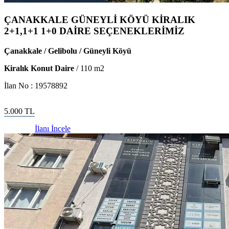
ÇANAKKALE GÜNEYLİ KÖYÜ KİRALIK
2+1,1+1 1+0 DAİRE SEÇENEKLERİMİZ
Çanakkale / Gelibolu / Güneyli Köyü
Kiralık Konut Daire
/
110
m2
İlan No :
19578892
5.000
TL
İlanı İncele