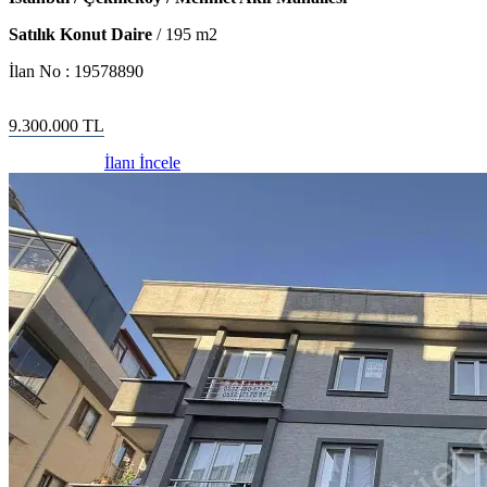
Satılık Konut Daire
/
195
m2
İlan No :
19578890
9.300.000
TL
İlanı İncele