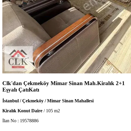
Clk'dan Çekmeköy Mimar Sinan Mah.Kiralık 2+1
Eşyalı ÇatıKatı
İstanbul / Çekmeköy / Mimar Sinan Mahallesi
Kiralık Konut Daire
/
105
m2
İlan No :
19578886