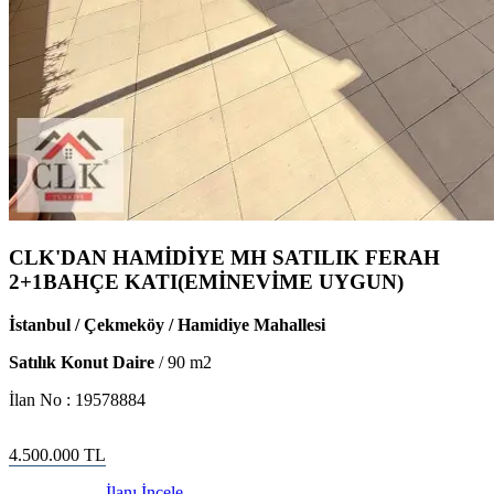
CLK'DAN HAMİDİYE MH SATILIK FERAH
2+1BAHÇE KATI(EMİNEVİME UYGUN)
İstanbul / Çekmeköy / Hamidiye Mahallesi
Satılık Konut Daire
/
90
m2
İlan No :
19578884
4.500.000
TL
İlanı İncele