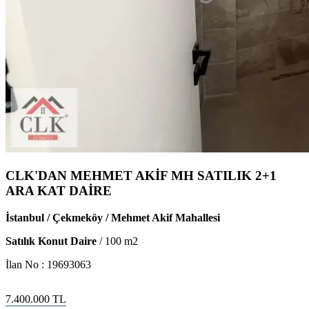
CLK'DAN MEHMET AKİF MH SATILIK 2+1
ARA KAT DAİRE
İstanbul / Çekmeköy / Mehmet Akif Mahallesi
Satılık Konut Daire
/
100
m2
İlan No :
19693063
7.400.000
TL