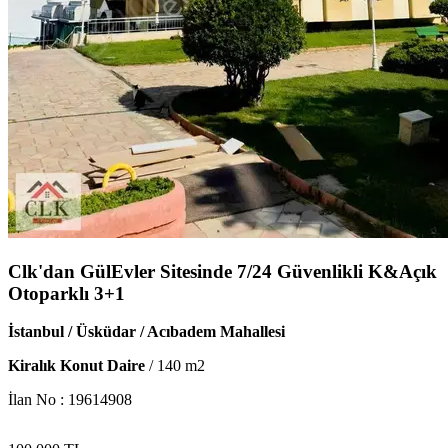
Clk'dan GülEvler Sitesinde 7/24 Güvenlikli K&Açık
Otoparklı 3+1
İstanbul / Üsküdar / Acıbadem Mahallesi
Kiralık Konut Daire
/
140
m2
İlan No :
19614908