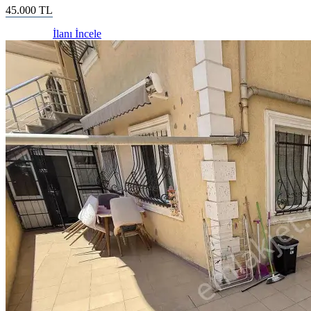
45.000
TL
İlanı İncele