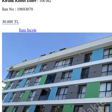
Kiralık Konut Daire
/
100
m2
İlan No :
19693070
30.000
TL
İlanı İncele