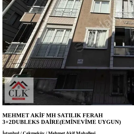
MEHMET AKİF MH SATILIK FERAH
3+2DUBLEKS DAİRE(EMİNEVİME UYGUN)
İstanbul / Çekmeköy / Mehmet Akif Mahallesi