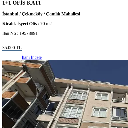
1+1 OFİS KATI
İstanbul / Çekmeköy / Çamlık Mahallesi
Kiralık İşyeri Ofis
/
70
m2
İlan No :
19578891
35.000
TL
İlanı İncele