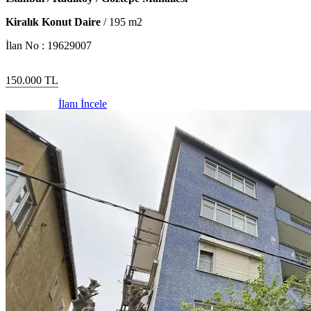
Kiralık Konut Daire
/
195
m2
İlan No :
19629007
150.000
TL
İlanı İncele