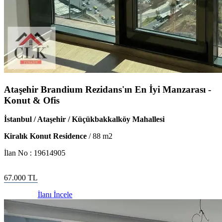
Ataşehir Brandium Rezidans'ın En İyi Manzarası -
Konut & Ofis
İstanbul / Ataşehir / Küçükbakkalköy Mahallesi
Kiralık Konut Residence
/
88
m2
İlan No :
19614905
67.000
TL
İlanı İncele