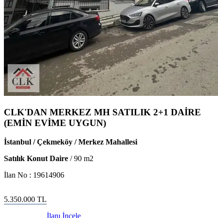
CLK'DAN MERKEZ MH SATILIK 2+1 DAİRE
(EMİN EVİME UYGUN)
İstanbul / Çekmeköy / Merkez Mahallesi
Satılık Konut Daire
/
90
m2
İlan No :
19614906
5.350.000
TL
İlanı İncele