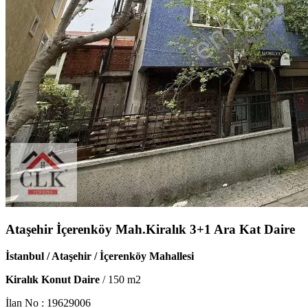
Ataşehir İçerenköy Mah.Kiralık 3+1 Ara Kat Daire
İstanbul / Ataşehir / İçerenköy Mahallesi
Kiralık Konut Daire
/
150
m2
İlan No :
19629006