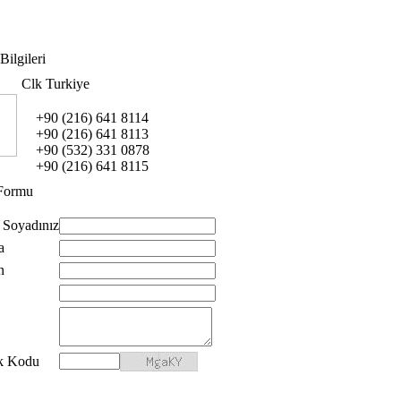
Bilgileri
Clk Turkiye
+90 (216) 641 8114
+90 (216) 641 8113
+90 (532) 331 0878
+90 (216) 641 8115
 Formu
 Soyadınız
a
n
k Kodu