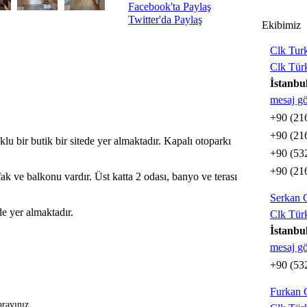
Facebook'ta Paylaş
Twitter'da Paylaş
Ekibimiz
Clk Tur
Clk Tür
İstanbu
mesaj g
+90 (21
+90 (21
lu bir butik bir sitede yer almaktadır. Kapalı otoparkı
+90 (53
+90 (21
fak ve balkonu vardır. Üst katta 2 odası, banyo ve terası
Serkan 
e yer almaktadır.
Clk Tür
İstanbu
mesaj g
+90 (53
Furkan
arayınız.