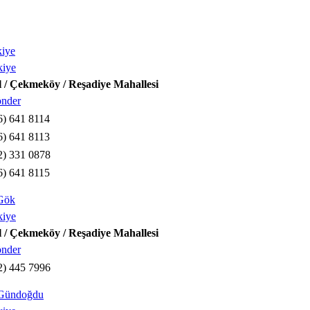
kiye
kiye
l / Çekmeköy / Reşadiye Mahallesi
önder
6) 641 8114
6) 641 8113
2) 331 0878
6) 641 8115
Gök
kiye
l / Çekmeköy / Reşadiye Mahallesi
önder
2) 445 7996
 Gündoğdu