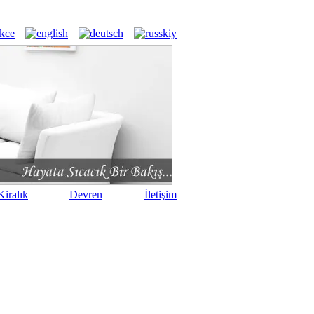
iralık
Devren
İletişim