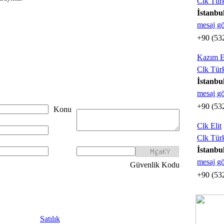
Clk Tür
İstanbu
mesaj g
+90 (53
Kazım E
Clk Tür
İstanbu
mesaj g
+90 (53
Konu
Clk Elit
Clk Tür
İstanbu
mesaj g
Güvenlik Kodu
+90 (53
Satılık