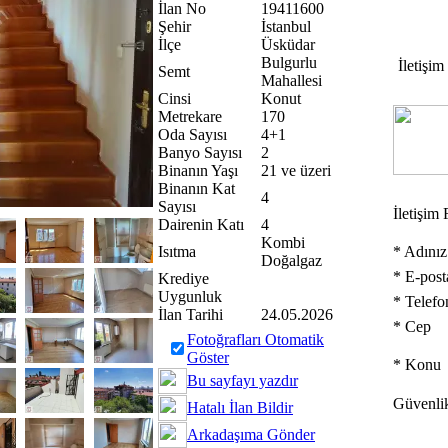
İlan No
19411600
Şehir
İstanbul
İlçe
Üsküdar
Bulgurlu
İletişim
Semt
Mahallesi
Cinsi
Konut
Metrekare
170
Oda Sayısı
4+1
Banyo Sayısı
2
Binanın Yaşı
21 ve üzeri
Binanın Kat
4
Sayısı
İletişim
Dairenin Katı
4
Kombi
Isıtma
*
Adınız
Doğalgaz
*
E-post
Krediye
Uygunluk
*
Telefo
İlan Tarihi
24.05.2026
*
Cep
Fotoğrafları Otomatik
Göster
*
Konu
Bu sayfayı yazdır
Güvenli
Hatalı İlan Bildir
Arkadaşıma Gönder