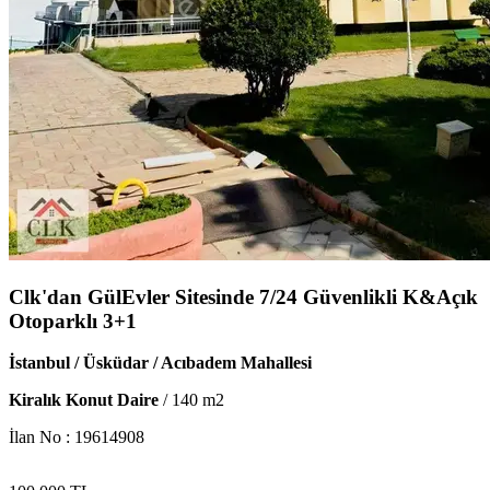
Clk'dan GülEvler Sitesinde 7/24 Güvenlikli K&Açık
Otoparklı 3+1
İstanbul / Üsküdar / Acıbadem Mahallesi
Kiralık Konut Daire
/
140
m2
İlan No :
19614908