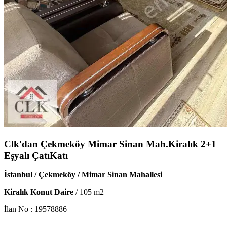
Clk'dan Çekmeköy Mimar Sinan Mah.Kiralık 2+1
Eşyalı ÇatıKatı
İstanbul / Çekmeköy / Mimar Sinan Mahallesi
Kiralık Konut Daire
/
105
m2
İlan No :
19578886