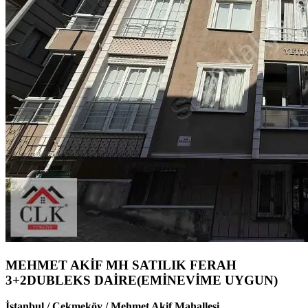
MEHMET AKİF MH SATILIK FERAH
3+2DUBLEKS DAİRE(EMİNEVİME UYGUN)
İstanbul / Çekmeköy / Mehmet Akif Mahallesi