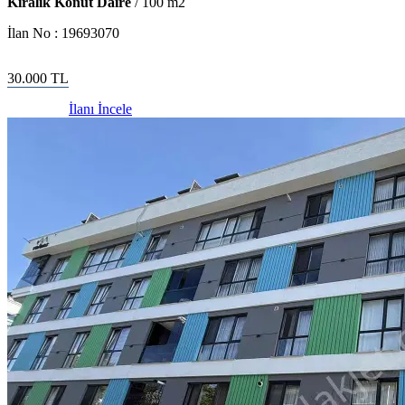
Kiralık Konut Daire
/
100
m2
İlan No :
19693070
30.000
TL
İlanı İncele