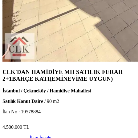
CLK'DAN HAMİDİYE MH SATILIK FERAH
2+1BAHÇE KATI(EMİNEVİME UYGUN)
İstanbul / Çekmeköy / Hamidiye Mahallesi
Satılık Konut Daire
/
90
m2
İlan No :
19578884
4.500.000
TL
İlanı İncele