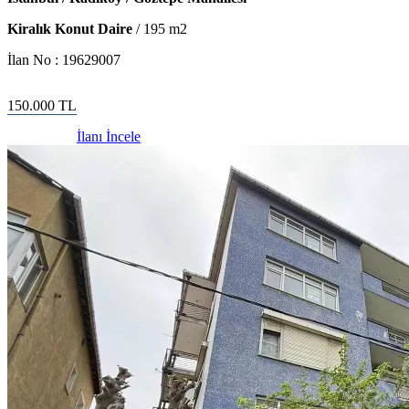
Kiralık Konut Daire
/
195
m2
İlan No :
19629007
150.000
TL
İlanı İncele