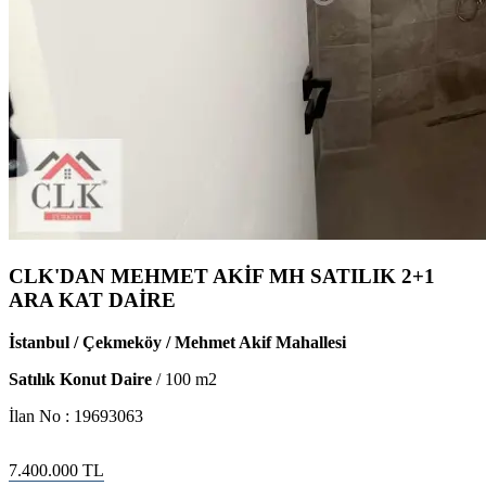
CLK'DAN MEHMET AKİF MH SATILIK 2+1
ARA KAT DAİRE
İstanbul / Çekmeköy / Mehmet Akif Mahallesi
Satılık Konut Daire
/
100
m2
İlan No :
19693063
7.400.000
TL