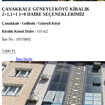
ÇANAKKALE GÜNEYLİ KÖYÜ KİRALIK
2+1,1+1 1+0 DAİRE SEÇENEKLERİMİZ
Çanakkale / Gelibolu / Güneyli Köyü
Kiralık Konut Daire
/
110
m2
İlan No :
19578892
5.000
TL
İlanı İncele