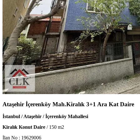
Ataşehir İçerenköy Mah.Kiralık 3+1 Ara Kat Daire
İstanbul / Ataşehir / İçerenköy Mahallesi
Kiralık Konut Daire
/
150
m2
İlan No :
19629006