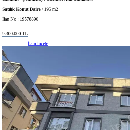
Satılık Konut Daire
/
195
m2
İlan No :
19578890
9.300.000
TL
İlanı İncele