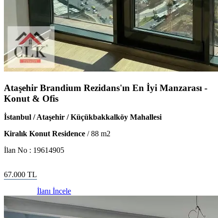
Ataşehir Brandium Rezidans'ın En İyi Manzarası -
Konut & Ofis
İstanbul / Ataşehir / Küçükbakkalköy Mahallesi
Kiralık Konut Residence
/
88
m2
İlan No :
19614905
67.000
TL
İlanı İncele