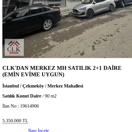
CLK'DAN MERKEZ MH SATILIK 2+1 DAİRE
(EMİN EVİME UYGUN)
İstanbul / Çekmeköy / Merkez Mahallesi
Satılık Konut Daire
/
90
m2
İlan No :
19614906
5.350.000
TL
İlanı İncele