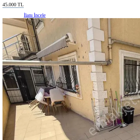
45.000
TL
İlanı İncele