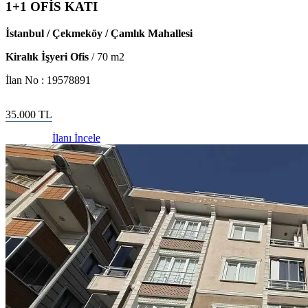
1+1 OFİS KATI
İstanbul / Çekmeköy / Çamlık Mahallesi
Kiralık İşyeri Ofis
/
70
m2
İlan No :
19578891
35.000
TL
İlanı İncele