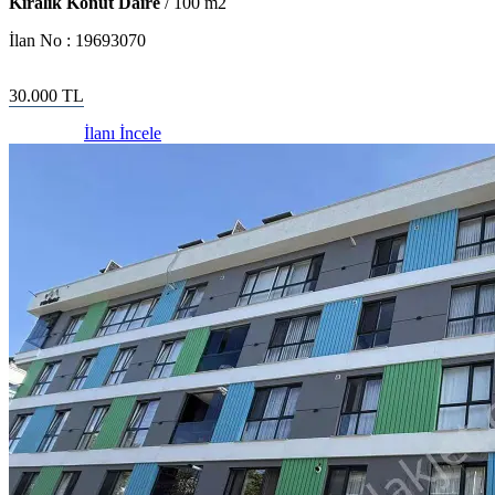
Kiralık Konut Daire
/
100
m2
İlan No :
19693070
30.000
TL
İlanı İncele