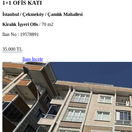
1+1 OFİS KATI
İstanbul / Çekmeköy / Çamlık Mahallesi
Kiralık İşyeri Ofis
/
70
m2
İlan No :
19578891
35.000
TL
İlanı İncele