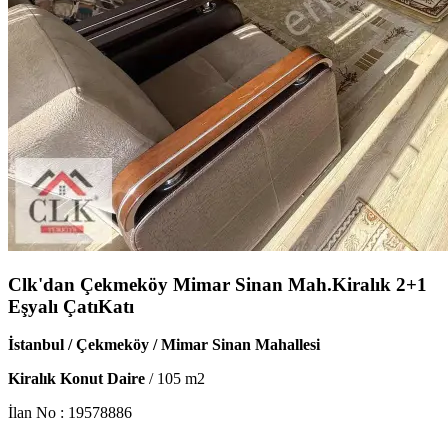
Clk'dan Çekmeköy Mimar Sinan Mah.Kiralık 2+1
Eşyalı ÇatıKatı
İstanbul / Çekmeköy / Mimar Sinan Mahallesi
Kiralık Konut Daire
/
105
m2
İlan No :
19578886