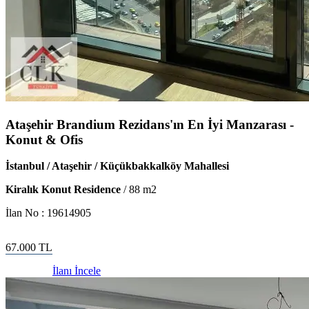
Ataşehir Brandium Rezidans'ın En İyi Manzarası -
Konut & Ofis
İstanbul / Ataşehir / Küçükbakkalköy Mahallesi
Kiralık Konut Residence
/
88
m2
İlan No :
19614905
67.000
TL
İlanı İncele