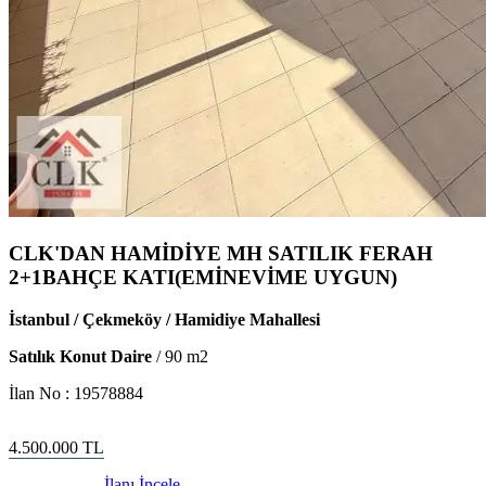
CLK'DAN HAMİDİYE MH SATILIK FERAH
2+1BAHÇE KATI(EMİNEVİME UYGUN)
İstanbul / Çekmeköy / Hamidiye Mahallesi
Satılık Konut Daire
/
90
m2
İlan No :
19578884
4.500.000
TL
İlanı İncele