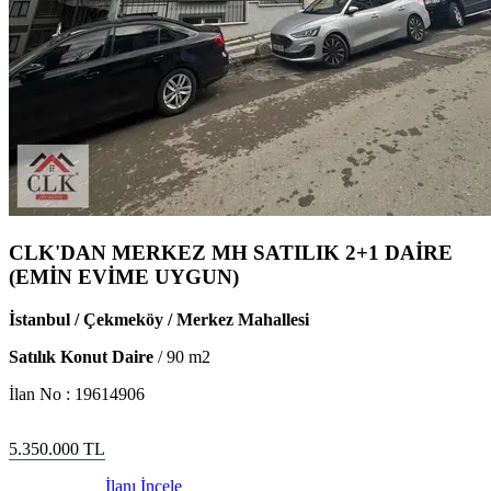
CLK'DAN MERKEZ MH SATILIK 2+1 DAİRE
(EMİN EVİME UYGUN)
İstanbul / Çekmeköy / Merkez Mahallesi
Satılık Konut Daire
/
90
m2
İlan No :
19614906
5.350.000
TL
İlanı İncele