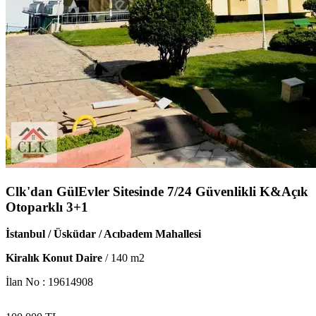
Clk'dan GülEvler Sitesinde 7/24 Güvenlikli K&Açık
Otoparklı 3+1
İstanbul / Üsküdar / Acıbadem Mahallesi
Kiralık Konut Daire
/
140
m2
İlan No :
19614908