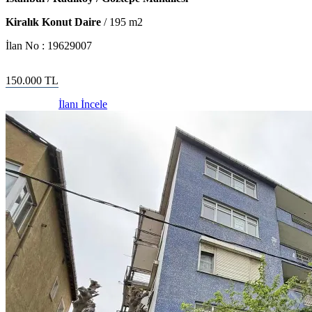
Kiralık Konut Daire
/
195
m2
İlan No :
19629007
150.000
TL
İlanı İncele