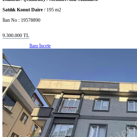
Satılık Konut Daire
/
195
m2
İlan No :
19578890
9.300.000
TL
İlanı İncele