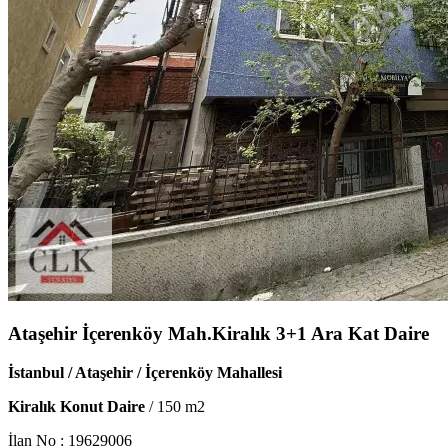
Ataşehir İçerenköy Mah.Kiralık 3+1 Ara Kat Daire
İstanbul / Ataşehir / İçerenköy Mahallesi
Kiralık Konut Daire
/
150
m2
İlan No :
19629006