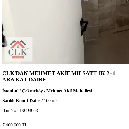
CLK'DAN MEHMET AKİF MH SATILIK 2+1
ARA KAT DAİRE
İstanbul / Çekmeköy / Mehmet Akif Mahallesi
Satılık Konut Daire
/
100
m2
İlan No :
19693063
7.400.000
TL