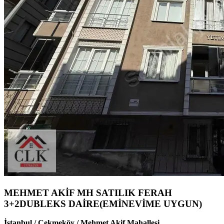
MEHMET AKİF MH SATILIK FERAH
3+2DUBLEKS DAİRE(EMİNEVİME UYGUN)
İstanbul / Çekmeköy / Mehmet Akif Mahallesi