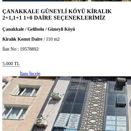
ÇANAKKALE GÜNEYLİ KÖYÜ KİRALIK
2+1,1+1 1+0 DAİRE SEÇENEKLERİMİZ
Çanakkale / Gelibolu / Güneyli Köyü
Kiralık Konut Daire
/
110
m2
İlan No :
19578892
5.000
TL
İlanı İncele