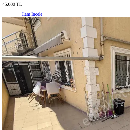
45.000
TL
İlanı İncele